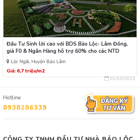
Đầu Tư Sinh lời cao với BDS Bảo Lộc- Lâm Đồng,
giá F0 & Ngân Hàng hỗ trợ 60% cho các NTD
Lộc Ngãi, Huyện Bảo Lâm
Giá:
6,7 triệu/m2
01/10/2022
Hotline
0938286339
CÔNG TY TNHH ĐẦU TƯ NHÀ BẢO LỘC