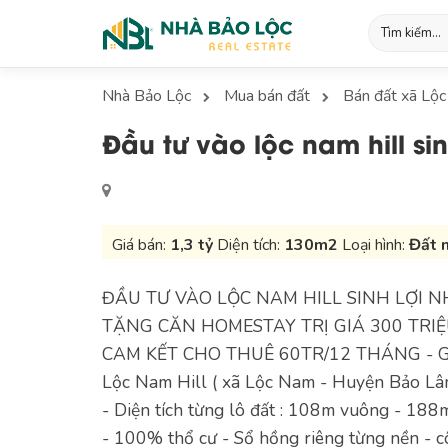
Nhà Bảo Lộc
Mua bán đất
Bán đất xã Lộ
Đầu tư vào lộc nam hill si
Giá bán:
1,3 tỷ
Diện tích:
130m2
Loại hình:
Đất 
ĐẦU TƯ VÀO LỘC NAM HILL SINH LỢI 
TẶNG CĂN HOMESTAY TRỊ GIÁ 300 TRI
CAM KẾT CHO THUÊ 60TR/12 THÁNG - 
Lộc Nam Hill ( xã Lộc Nam - Huyện Bảo Lâ
- Diện tích từng lô đất : 108m vuông - 18
- 100% thổ cư - Sổ hồng riêng từng nền - 