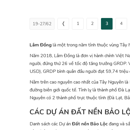
❬
1
2
3
4
19-27/62
Lâm Đồng
là một trong năm tỉnh thuộc vùng Tây Ng
Năm 2018, Lâm Đồng là đơn vị hành chính Việt N
người, đứng thứ 26 về tốc độ tăng trưởng GRDP. V
USD), GRDP bình quân đầu người đạt 59,74 triệu
Nằm trên cao nguyên cao nhất của Tây Nguyên là L
đường biên giới quốc tế. Tỉnh lỵ là thành phố Đ
Nguyên có 2 thành phố trực thuộc tỉnh (Đà Lạt, Bả
CÁC DỰ ÁN ĐẤT NỀN BẢO LỘ
Danh sách các Dự án
Đất nền Bảo Lộc
đang và sắ