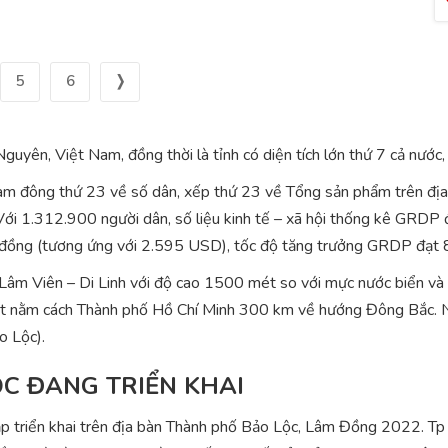
5
6
❭
uyên, Việt Nam, đồng thời là tỉnh có diện tích lớn thứ 7 cả nước, 
am đông thứ 23 về số dân, xếp thứ 23 về Tổng sản phẩm trên đị
ới 1.312.900 người dân, số liệu kinh tế – xã hội thống kê GRDP 
 đồng (tương ứng với 2.595 USD), tốc độ tăng trưởng GRDP đạt
âm Viên – Di Linh với độ cao 1500 mét so với mực nước biển và 
à Lạt nằm cách Thành phố Hồ Chí Minh 300 km về hướng Đông Bắc.
o Lộc).
C ĐANG TRIỂN KHAI
p triển khai trên địa bàn Thành phố Bảo Lộc, Lâm Đồng 2022. Tp B