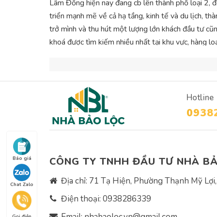
Lâm Đồng hiện nay đang cb lên thành phố loại 2, đ
triển mạnh mẽ về cả hạ tầng, kinh tế và du lịch, 
trở mình và thu hút một lượng lớn khách đầu tư cũn
khoá được tìm kiếm nhiều nhất tại khu vực, hàng loạ
dịch sôi động.
Là một điểm sáng mới nổi trên bản đồ BĐS Nghĩ
với việc sở hữu một Khí Hậu se lạnh, ôn hoà cùng 
Hotline
khách du lịch hàng năm khi chưa hề phát triển trọn
0938
phát huy mạnh mẽ.
Báo giá
CÔNG TY TNHH ĐẦU TƯ NHÀ B
Địa chỉ: 71 Tạ Hiện, Phường Thạnh Mỹ Lợi
Chat Zalo
Điện thoại:
0938286339
Email:
nhabaoloc.vn@gmail.com
Gọi điện