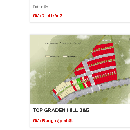
Đất nền
Giá: 2- 4tr/m2
TOP GRADEN HILL 3&5
Giá: Đang cập nhật