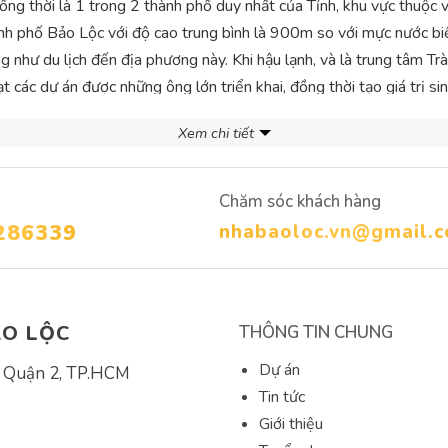
ồng thời là 1 trong 2 thành phố duy nhất của Tỉnh, khu vực thuộc
thành phố Bảo Lộc với độ cao trung bình là 900m so với mực nước b
g như du lịch đến địa phương này. Khi hậu lạnh, và là trung tâm Tr
t các dự án được những ông lớn triển khai, đồng thời tạo giá trị si
Xem chi tiết
 Dưỡng của Việt Nam,
Đất Bảo Lộc
dần khẳng định mình là một thủ
cảnh rừng núi hoang sơ và mộng mị. Với tìm năng khai phá du lịch
Chăm sóc khách hàng
g tâm lĩnh vực này, bên cạnh đó với nhiều yếu tố lớn nhỏ tác động,
286339
nhabaoloc.vn@gmail.
ẢO LỘC
THÔNG TIN CHUNG
Dự án
, Quận 2, TP.HCM
Tin tức
Giới thiệu