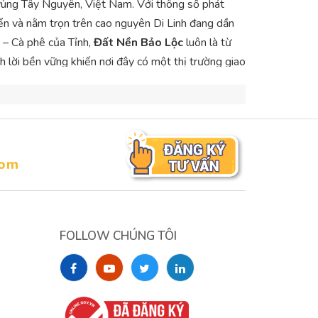
 vùng Tây Nguyên, Việt Nam. Với thông số phát
iển và nằm trọn trên cao nguyên Di Linh đang dần
à – Cà phê của Tỉnh,
Đất Nền Bảo Lộc
luôn là từ
nh lời bền vững khiến nơi đây có một thị trường giao
 phủ bất động sản du lịch và nghĩ dưỡng sinh thái
 bức phá, Bảo Lộc đang sở hữu hơn 330.000 lượt
 thì thế mạnh du lịch Bảo Lộc sẽ ngày càng được
com
FOLLOW CHÚNG TÔI