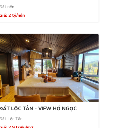
LỘC
Đất nền
Giá: 2 tỷ/nền
ĐẤT LỘC TÂN - VIEW HỒ NGỌC
Đất Lộc Tân
Giá: 2.9 triệu/m2