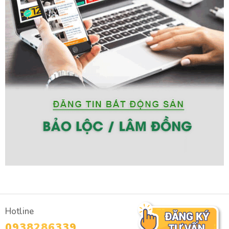
Vườn Trà Tâm Châu…
Tiếp giáp với cao tốc Tân Phú - Bảo Lộc, giao thông di
chuyển thuận tiện.
Bán kính 1km đầy đủ các dịch vụ an sinh xã hội như
trường học, ủy ban, y tế…
Cơ sở hạ tầng đầy đủ với đường nhựa, điện nước…
Đất nền khu vực dự án cáp treo núi
Sapung
Là một dự án được khởi công xây dựng và quy hoạch bởi tập
đoàn Hưng Thịnh, dự án cáp treo núi Sapung chủ yếu phát
triển nhiều về du lịch trải nghiệm và sân golf. Tuy nhiên, đất
nền tại khu vực này cũng được đánh giá rất cao về tiềm năng
phát triển và thu hút được nhà đầu tư. Cụ thể:
Hotline
Dự án có quy mô lớn lên đến 432,3 hecta
0938286339