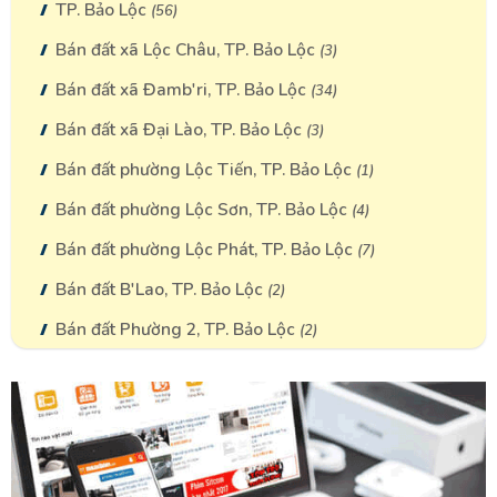
TP. Bảo Lộc
(56)
vẫn còn tương đối nhiều và chưa bị khai thác công nghiệp hóa.
Bán đất xã Lộc Châu, TP. Bảo Lộc
(3)
Cụ thể, hãy tham khảo một số khu vực nên đầu tư mua đất nền
tại xã Lộc Châu dưới đây!
Bán đất xã Đamb'ri, TP. Bảo Lộc
(34)
Bán đất xã Đại Lào, TP. Bảo Lộc
(3)
Đất nền dự án Bungalow Hill
Bán đất phường Lộc Tiến, TP. Bảo Lộc
(1)
Bungalow Hill là một dự án bất động sản nghỉ dưỡng tiềm
Bán đất phường Lộc Sơn, TP. Bảo Lộc
(4)
năng tại khu vực xã Lộc Châu, Bảo Lộc với view đẹp, không khí
thoáng mát. Cụ thể ưu điểm dự án là:
Bán đất phường Lộc Phát, TP. Bảo Lộc
(7)
Nằm trên ngọn đồi cao với view đẹp, bao quát được
Bán đất B'Lao, TP. Bảo Lộc
(2)
toàn bộ cảnh vật xung quanh thành phố Bảo Lộc.
Bán đất Phường 2, TP. Bảo Lộc
(2)
Không khí trong lành, thoáng mát nên tiềm năng phát
triển du lịch nghỉ dưỡng rất cao.
Cách trung tâm Bảo Lộc chỉ khoảng 15 phút đi xe, tương
đương với khoảng hơn 5km.
Tiếp giáp với nhiều địa điểm du lịch nổi tiếng như khu du
lịch Thác Đambri, Tu Viện Bát Nhã, Đức Mẹ La Vang,