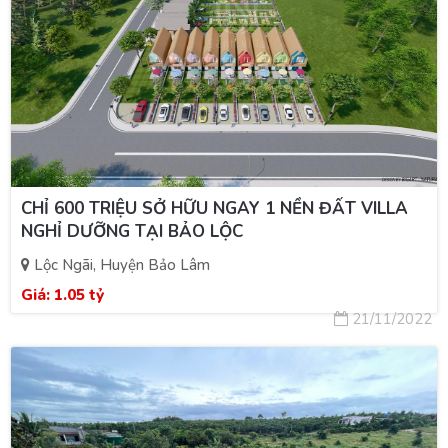
CHỈ 600 TRIỆU SỞ HỮU NGAY 1 NỀN ĐẤT VILLA
NGHỈ DƯỠNG TẠI BẢO LỘC
Lộc Ngãi, Huyện Bảo Lâm
Giá:
1.05 tỷ
21/11/2022