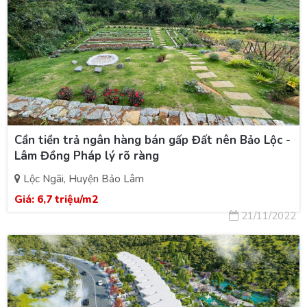
Cần tiền trả ngân hàng bán gấp Đất nên Bảo Lộc -
Lâm Đồng Pháp lý rõ ràng
Lộc Ngãi, Huyện Bảo Lâm
Giá:
6,7 triệu/m2
21/11/2022